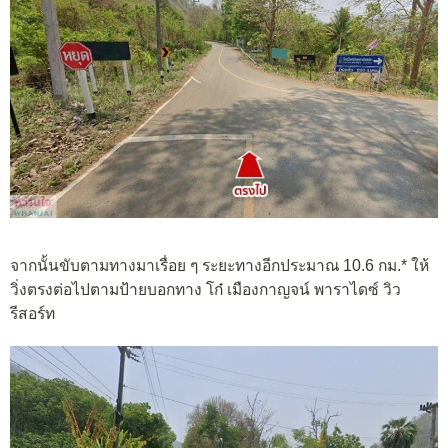
จากนั้นขับตามทางมาเรื่อย ๆ ระยะทางอีกประมาณ 10.6 กม.* ให้
วิ่งตรงต่อไปตามป้ายบอกทาง โก๋ เมืองกาญจน์ พาราไดซ์ วิว
รีสอร์ท