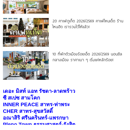
20 คาเฟ่ภูเก็ต 2026/2569 คาเฟ่ไหนเด็ด ร้าน
ไหนฮิต เรารวมไว้ให้แล้ว!
10 ที่พักตัวเมืองร้อยเอ็ด 2026/2569 นอนชิล
กลางเมือง ราคาเบา ๆ เริ่มแค่หลักร้อย!
เดอะ มิสท์ แอท รัชดา-ลาดพร้าว
ซี สเปซ สามโคก
INNER PEACE สาทร-ท่าพระ
CHER สาทร-สุขสวัสดิ์
อณาสิริ ศรีนครินทร์-แพรกษา
Pleno Town ธรรมศาสตร์-รังสิต