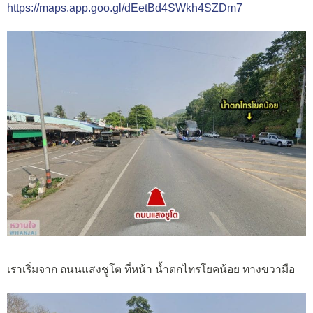
https://maps.app.goo.gl/dEetBd4SWkh4SZDm7
เราเริ่มจาก ถนนแสงชูโต ที่หน้า น้ำตกไทรโยคน้อย ทางขวามือ