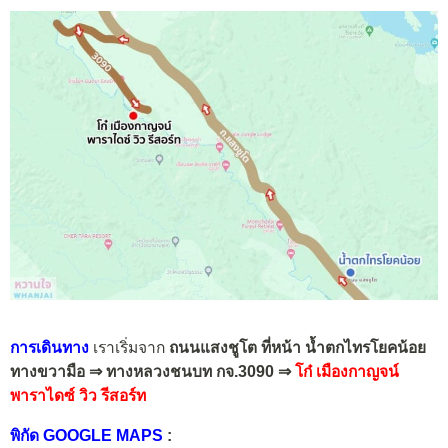
การเดินทาง
เราเริ่มจาก
ถนนแสงชูโต ที่หน้า น้ำตกไทรโยคน้อย
ทางขวามือ ⇒ ทางหลวงชนบท กจ.3090 ⇒
โก๋ เมืองกาญจน์
พาราไดซ์ วิว รีสอร์ท
พิกัด GOOGLE MAPS
: