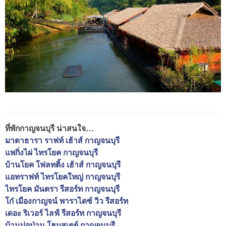
ที่พักกาญจนบุรี น่าสนใจ…
มาตาธารา ราฟท์ เฮ้าส์ กาญจนบุรี
แพกิ่งไผ่ ไทรโยค กาญจนบุรี
บ้านโยค โฟลทติ้ง เฮ้าส์ กาญจนบุรี
แอทราฟท์ ไทรโยคใหญ่ กาญจนบุรี
ไทรโยค มันตรา รีสอร์ท กาญจนบุรี
โก๋ เมืองกาญจน์ พาราไดซ์ วิว รีสอร์ท
เดอะ ริเวอร์ ไลฟ์ รีสอร์ท กาญจนบุรี
บ้านปอป่าน โฮมสเตย์ กาญจนบุรี