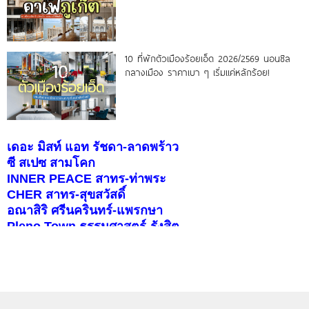
10 ที่พักตัวเมืองร้อยเอ็ด 2026/2569 นอนชิล
กลางเมือง ราคาเบา ๆ เริ่มแค่หลักร้อย!
เดอะ มิสท์ แอท รัชดา-ลาดพร้าว
ซี สเปซ สามโคก
INNER PEACE สาทร-ท่าพระ
CHER สาทร-สุขสวัสดิ์
อณาสิริ ศรีนครินทร์-แพรกษา
Pleno Town ธรรมศาสตร์-รังสิต
สราญสิริ ราชพฤกษ์-346
บุราสิริ จตุโชติ
คอนโดติดรถไฟฟ้า