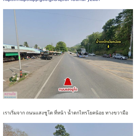
เราเริ่มจาก ถนนแสงชูโต ที่หน้า น้ำตกไทรโยคน้อย ทางขวามือ