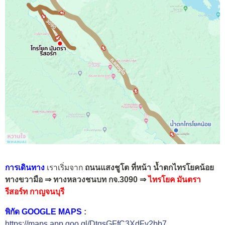
การเดินทาง
เราเริ่มจาก
ถนนแสงชูโต ที่หน้า น้ำตกไทรโยคน้อย
ทางขวามือ ⇒ ทางหลวงชนบท กจ.3090 ⇒
ไทรโยค มันตรา
รีสอร์ท กาญจนบุรี
พิกัด GOOGLE MAPS
:
https://maps.app.goo.gl/DtqsGFfC3XdFy2bb7